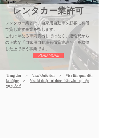
レンタカー業許可
レンタカー業とは、自家用自動車を顧客に有償
で貸し渡す事業を指します。
これは単なる車両貸出しではなく、運輸局から
の正式な「自家用自動車有償貸渡許可」を取得
した上で行う事業です。
READ MORE
Trang chủ
＞
Visa/ Quốc tịch
＞
Visa liên quan đến
lao động
＞
Visa kĩ thuật - tri thức nhân văn - nghiệp
vụ quốc tế