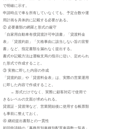
で明確に示す。
申請時点で車を所有していなくても、予定台数や運
用計画を具体的に記載する必要がある。
② 必要書類の網羅と形式の厳守
「自家用自動車有償貸渡許可申請書」「貸渡料金
表」「貸渡約款」「欠格事由に該当しない旨の宣誓
書」など、指定書類を漏れなく提出する。
書式や記載方法は運輸支局の指示に従い、定められ
た形式で作成すること。
③ 実務に即した内容の作成
「貸渡約款」や「貸渡料金表」は、実際の営業運用
に即した内容で作成すること。
→ 形式だけでなく、実際に顧客対応で使用で
きるレベルの文面が求められる。
貸渡証・貸渡簿など、営業開始後に使用する帳票類
も事前に整えておく。
④ 継続提出書類との一貫性
初回申請時の「事務所別車種別配置車両数一覧表」