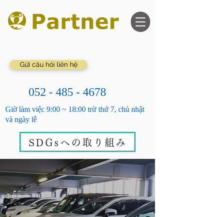
Gửi câu hỏi liên hệ
052 - 485 - 4678
Giờ làm việc 9:00 ~ 18:00 trừ thứ 7, chủ nhật
và ngày lễ
SDGsへの取り組み