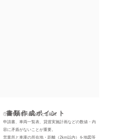
書類作成ポイント
① 書類内容の整合性と正確性
申請書、車両一覧表、貸渡実施計画などの数値・内
容に矛盾がないことが重要。
営業所と車庫の所在地・距離（2km以内）を地図等