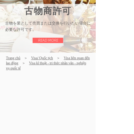
古物商許可
古物を業として売買または交換を行いたい場合に
必要な許可です​。
READ MORE
Trang chủ
＞
Visa/ Quốc tịch
＞
Visa liên quan đến
lao động
＞
Visa kĩ thuật - tri thức nhân văn - nghiệp
vụ quốc tế