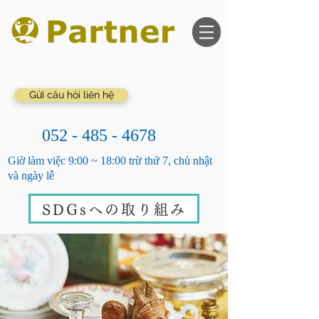
Gửi câu hỏi liên hệ
052 - 485 - 4678
Giờ làm việc 9:00 ~ 18:00 trừ thứ 7, chủ nhật
và ngày lễ
SDGsへの取り組み