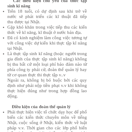
Các điều kiện chủ yếu của thức tập
sinh kĩ năng
Trên 18 tuổi, có dự định sau khi trở về
nước sẽ phát triển các kĩ thuật đã tiếp
thu được tại Nhật.
Gặp khó khăn trong việc tiếp thu các kiến
thức về kĩ năng, kĩ thuật ở nước bản địa.
Đã có kinh nghiệm làm công việc tương tự
với công việc dự kiến khi thực tập kĩ năng
tại Nhật.
Là thực tập sinh kĩ năng (hoặc người trong
gia đình của thực tập sinh kĩ năng) không
bị thu bất cứ một loại phí bảo đảm nào từ
phía công ty phái cử, đoàn thể quản lý hay
từ cơ quan thực thi thực tập v..v
Ngoài ra, không bị bó buộc bởi các quy
định như phải nộp tiền phạt v.v khi không
thực hiện đúng như trong hợp đồng lao
động.
​​ Điều kiện của đoàn thể quản lý
Phải thực hiện việc tổ chức dạy học để phổ
biến các kiến thức chuyên môn về tiếng
Nhật, cuộc sống ở Nhật, kiến thức về luật
pháp v.v. Thời gian cho các lớp phổ biến