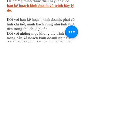
Để chứng minh được điều này, phải có
bản kế hoạch kinh doanh và trình bày lý
do
.
Đối với bản kế hoạch kinh doanh, phải có
tính chi tiết, minh bạch cũng như tính thực
tiễn trong thu chi dự kiến​.
Đối với những mục không thể trình bày
trong bản kế hoạch kinh doanh như giải
thích về mối quan hệ với người cộng tác
kinh doanh, lý lịch của người kinh doanh
v..v thì có thể giải thích cụ thể hơn trong
bản trình bày lý do và phải được trình bày
một cách chi tiết, cụ thể.
​Nếu chỉ viết bản kế hoạch kinh doanh hay
trình bày lý do một cách hời hợt, thì sẽ bị
đánh giá không có tính ổn định cũng như
khả năng duy trì kinh doanh, và sẽ làm
giảm đi rất nhiều khả năng được cấp visa.
- Những trường hợp không
được coi là có trụ sở đáp ứng
được việc kinh doanh