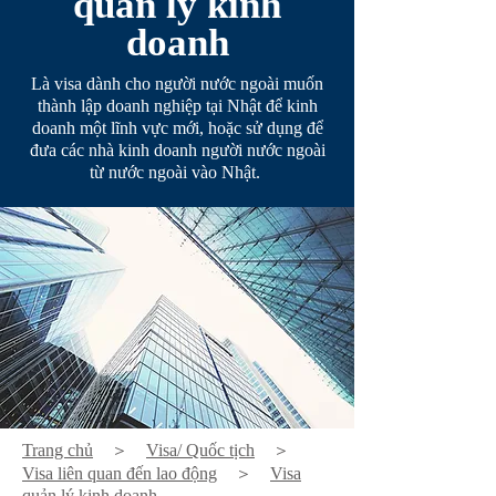
quản lý kinh
doanh
Là visa dành cho người nước ngoài muốn
thành lập doanh nghiệp tại Nhật để kinh
doanh một lĩnh vực mới, hoặc sử dụng để
đưa các nhà kinh doanh người nước ngoài
từ nước ngoài vào Nhật.
Trang chủ
＞
Visa/ Quốc tịch
＞
Visa liên quan đến lao động
＞
Visa
quản lý kinh doanh